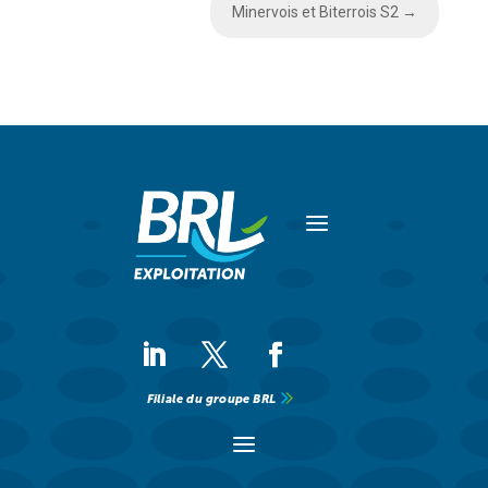
Minervois et Biterrois S2
→
a
Filiale du groupe BRL
a