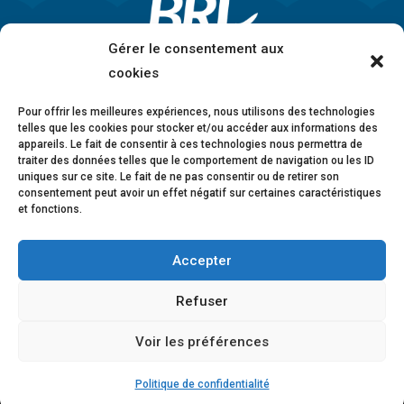
Gérer le consentement aux
cookies
Pour offrir les meilleures expériences, nous utilisons des technologies
telles que les cookies pour stocker et/ou accéder aux informations des
appareils. Le fait de consentir à ces technologies nous permettra de
traiter des données telles que le comportement de navigation ou les ID
uniques sur ce site. Le fait de ne pas consentir ou de retirer son
consentement peut avoir un effet négatif sur certaines caractéristiques
et fonctions.
Accepter
Mentions légales
•
Politique de confidentialité
•
Charte éthique
•
Lanceurs d’alerte
•
Conformité
Refuser
anticorruption
•
Déclaration d’accessibilité
Voir les préférences
© 2026 BRL Exploitation
Design ©
B-to-B Design
Politique de confidentialité