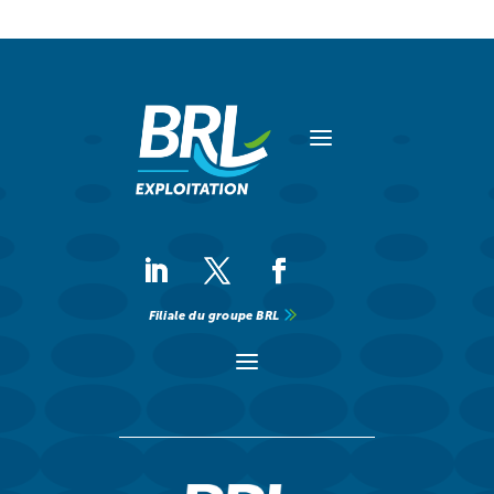
a
Filiale du groupe BRL
a