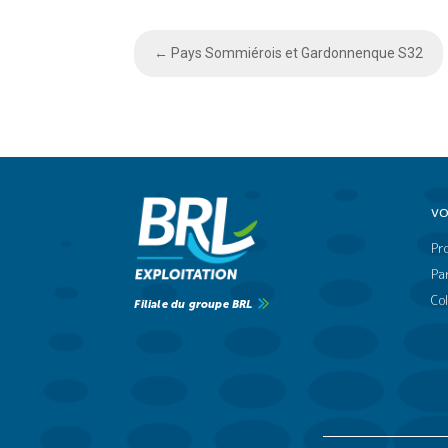
←
Pays Sommiérois et Gardonnenque S32
VO
Pr
Par
Col
Filiale du groupe BRL