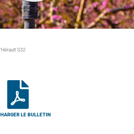
l’Hérault S32
