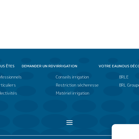
US ÊTES
DEMANDER UN RDV
IRRIGATION
VOTRE EAU
NOUS DÉC
ofessionnels
Conseils irrigation
BRLE
ticuliers
Restriction sécheresse
BRL Group
lectivités
Matériel irrigation
a