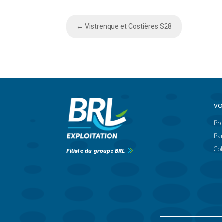
←
Vistrenque et Costières S28
VO
Pr
Par
Col
Filiale du groupe BRL