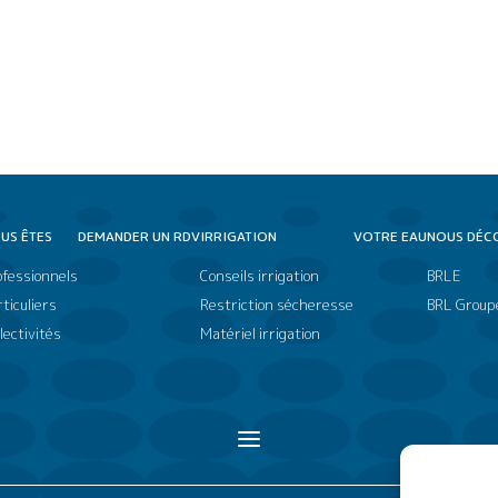
US ÊTES
DEMANDER UN RDV
IRRIGATION
VOTRE EAU
NOUS DÉC
ofessionnels
Conseils irrigation
BRLE
ticuliers
Restriction sécheresse
BRL Group
lectivités
Matériel irrigation
a