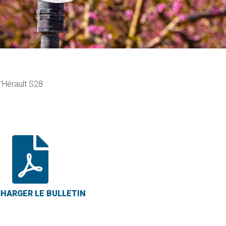
l’Hérault S28
