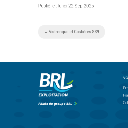
lundi 22 Sep 2025
←
Vistrenque et Costières S39
VO
Pr
Par
Col
Filiale du groupe BRL