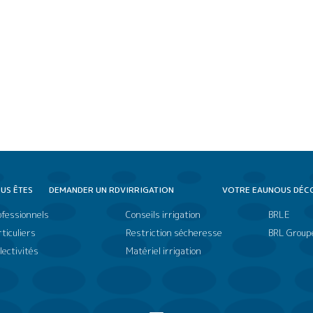
US ÊTES
DEMANDER UN RDV
IRRIGATION
VOTRE EAU
NOUS DÉC
ofessionnels
Conseils irrigation
BRLE
ticuliers
Restriction sécheresse
BRL Group
lectivités
Matériel irrigation