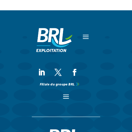
a
Filiale du groupe BRL
a