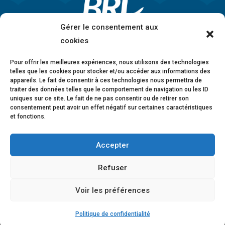
Gérer le consentement aux
cookies
Pour offrir les meilleures expériences, nous utilisons des technologies
telles que les cookies pour stocker et/ou accéder aux informations des
appareils. Le fait de consentir à ces technologies nous permettra de
traiter des données telles que le comportement de navigation ou les ID
uniques sur ce site. Le fait de ne pas consentir ou de retirer son
consentement peut avoir un effet négatif sur certaines caractéristiques
et fonctions.
Accepter
Mentions légales
•
Politique de confidentialité
•
Charte éthique
•
Lanceurs d’alerte
•
Conformité
Refuser
anticorruption
•
Déclaration d’accessibilité
Voir les préférences
© 2026 BRL Exploitation
Design ©
B-to-B Design
Politique de confidentialité