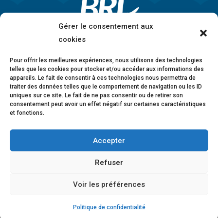
Gérer le consentement aux
cookies
Pour offrir les meilleures expériences, nous utilisons des technologies
telles que les cookies pour stocker et/ou accéder aux informations des
appareils. Le fait de consentir à ces technologies nous permettra de
traiter des données telles que le comportement de navigation ou les ID
uniques sur ce site. Le fait de ne pas consentir ou de retirer son
consentement peut avoir un effet négatif sur certaines caractéristiques
et fonctions.
Accepter
Mentions légales
•
Politique de confidentialité
•
Charte éthique
•
Lanceurs d’alerte
•
Conformité
Refuser
anticorruption
•
Déclaration d’accessibilité
Voir les préférences
© 2026 BRL Exploitation
Design ©
B-to-B Design
Politique de confidentialité