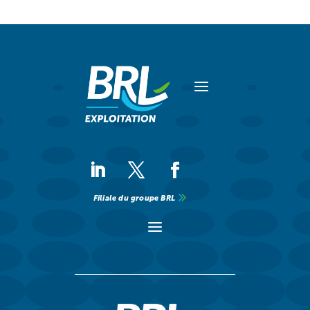
a
Filiale du groupe BRL
a