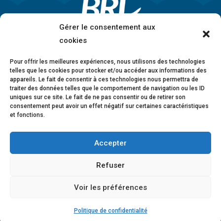
Gérer le consentement aux
cookies
Pour offrir les meilleures expériences, nous utilisons des technologies
telles que les cookies pour stocker et/ou accéder aux informations des
appareils. Le fait de consentir à ces technologies nous permettra de
traiter des données telles que le comportement de navigation ou les ID
uniques sur ce site. Le fait de ne pas consentir ou de retirer son
consentement peut avoir un effet négatif sur certaines caractéristiques
et fonctions.
Accepter
Mentions légales
•
Politique de confidentialité
•
Charte éthique
•
Lanceurs d’alerte
•
Conformité
Refuser
anticorruption
•
Déclaration d’accessibilité
Voir les préférences
© 2026 BRL Exploitation
Design ©
B-to-B Design
Politique de confidentialité