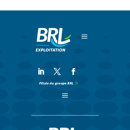
a
Filiale du groupe BRL
a