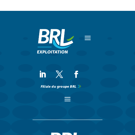
a
Filiale du groupe BRL
a