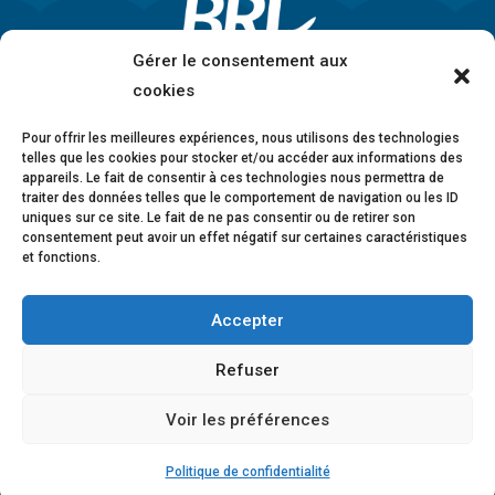
Gérer le consentement aux
cookies
Pour offrir les meilleures expériences, nous utilisons des technologies
telles que les cookies pour stocker et/ou accéder aux informations des
appareils. Le fait de consentir à ces technologies nous permettra de
traiter des données telles que le comportement de navigation ou les ID
uniques sur ce site. Le fait de ne pas consentir ou de retirer son
consentement peut avoir un effet négatif sur certaines caractéristiques
et fonctions.
Accepter
Mentions légales
•
Politique de confidentialité
•
Charte éthique
•
Lanceurs d’alerte
•
Conformité
Refuser
anticorruption
•
Déclaration d’accessibilité
Voir les préférences
© 2026 BRL Exploitation
Design ©
B-to-B Design
Politique de confidentialité