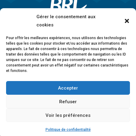
Gérer le consentement aux
cookies
Pour offrir les meilleures expériences, nous utilisons des technologies
telles que les cookies pour stocker et/ou accéder aux informations des
appareils. Le fait de consentir à ces technologies nous permettra de
traiter des données telles que le comportement de navigation ou les ID
uniques sur ce site. Le fait de ne pas consentir ou de retirer son
consentement peut avoir un effet négatif sur certaines caractéristiques
et fonctions.
Accepter
Mentions légales
•
Politique de confidentialité
•
Charte éthique
•
Lanceurs d’alerte
•
Conformité
Refuser
anticorruption
•
Déclaration d’accessibilité
Voir les préférences
© 2026 BRL Exploitation
Design ©
B-to-B Design
Politique de confidentialité