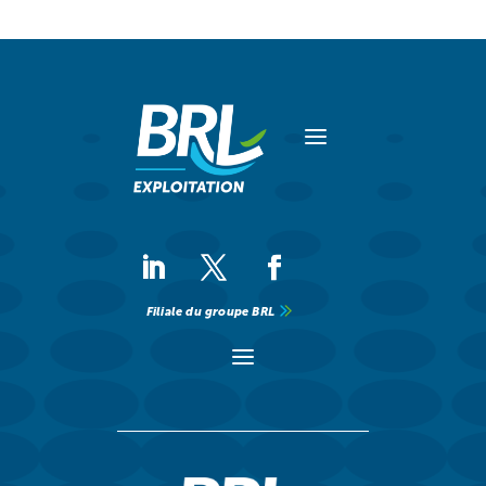
a
Filiale du groupe BRL
a