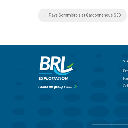
←
Pays Sommiérois et Gardonnenque S33
VO
Pr
Par
Col
Filiale du groupe BRL