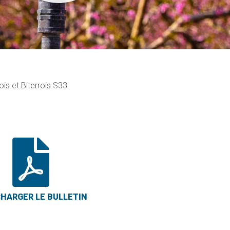
ois et Biterrois S33
