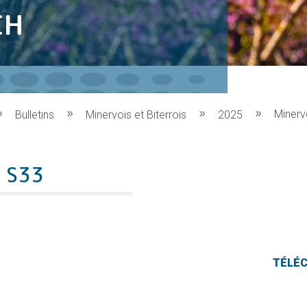
CH
Minerv
Bulletins
Minervois et Biterrois
2025
s S33