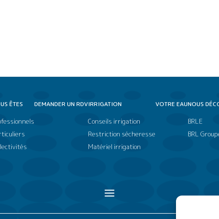
US ÊTES
DEMANDER UN RDV
IRRIGATION
VOTRE EAU
NOUS DÉC
ofessionnels
Conseils irrigation
BRLE
ticuliers
Restriction sécheresse
BRL Group
lectivités
Matériel irrigation
a