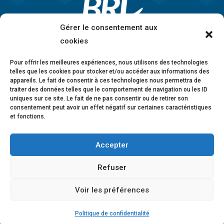
Gérer le consentement aux
cookies
Pour offrir les meilleures expériences, nous utilisons des technologies
telles que les cookies pour stocker et/ou accéder aux informations des
appareils. Le fait de consentir à ces technologies nous permettra de
traiter des données telles que le comportement de navigation ou les ID
uniques sur ce site. Le fait de ne pas consentir ou de retirer son
consentement peut avoir un effet négatif sur certaines caractéristiques
et fonctions.
Accepter
Mentions légales
•
Politique de confidentialité
•
Charte éthique
•
Lanceurs d’alerte
•
Conformité
Refuser
anticorruption
•
Déclaration d’accessibilité
Voir les préférences
© 2026 BRL Exploitation
Design ©
B-to-B Design
Politique de confidentialité