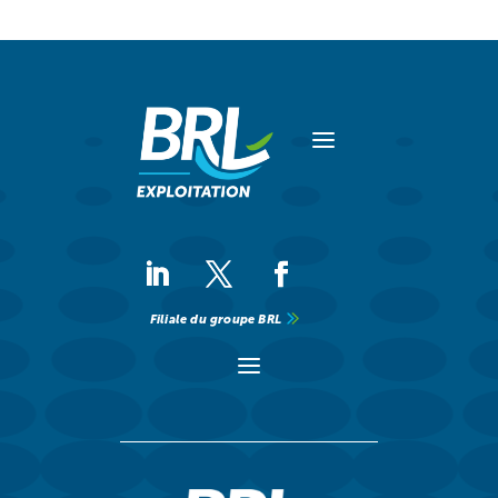
a
Filiale du groupe BRL
a