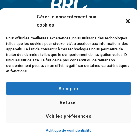
Gérer le consentement aux
cookies
Pour offrir les meilleures expériences, nous utilisons des technologies
telles que les cookies pour stocker et/ou accéder aux informations des
appareils. Le fait de consentir à ces technologies nous permettra de
traiter des données telles que le comportement de navigation ou les ID
uniques sur ce site. Le fait de ne pas consentir ou de retirer son
consentement peut avoir un effet négatif sur certaines caractéristiques
et fonctions.
Accepter
Mentions légales
•
Politique de confidentialité
•
Charte éthique
•
Lanceurs d’alerte
•
Conformité
Refuser
anticorruption
•
Déclaration d’accessibilité
Voir les préférences
© 2026 BRL Exploitation
Design ©
B-to-B Design
Politique de confidentialité