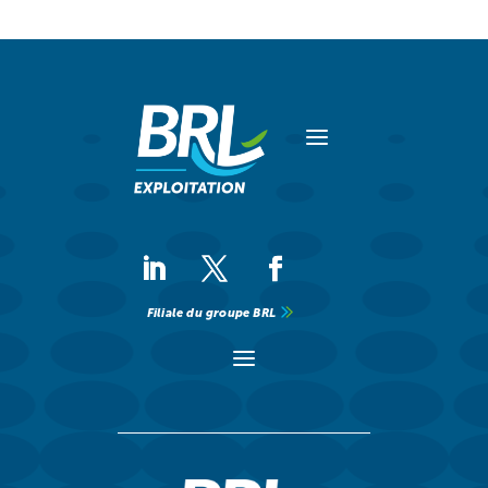
a
Filiale du groupe BRL
a