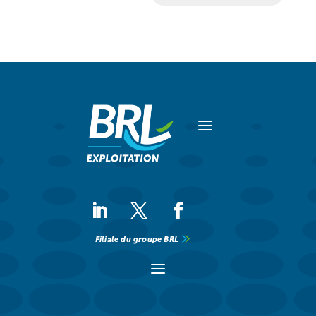
a
Filiale du groupe BRL
a