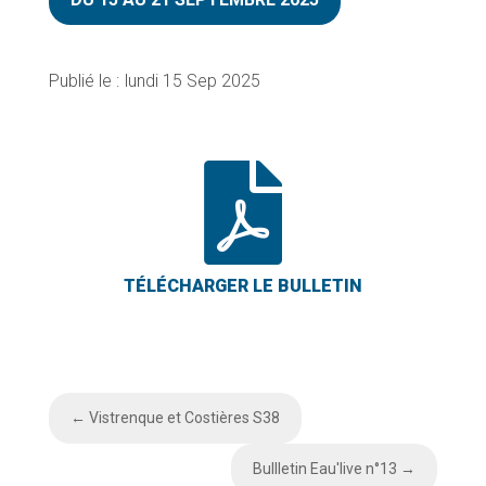
lundi 15 Sep 2025

←
Vistrenque et Costières S38
Bullletin Eau'live n°13
→