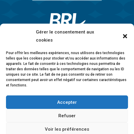
Gérer le consentement aux
cookies
Pour offrir les meilleures expériences, nous utilisons des technologies
telles que les cookies pour stocker et/ou accéder aux informations des
appareils. Le fait de consentir à ces technologies nous permettra de
traiter des données telles que le comportement de navigation ou les ID
uniques sur ce site. Le fait de ne pas consentir ou de retirer son
consentement peut avoir un effet négatif sur certaines caractéristiques
et fonctions.
Accepter
Mentions légales
•
Politique de confidentialité
•
Charte éthique
•
Lanceurs d’alerte
•
Conformité
Refuser
anticorruption
•
Déclaration d’accessibilité
Voir les préférences
© 2026 BRL Exploitation