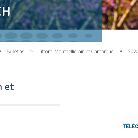
CH
Bulletins
Littoral Montpelliérain et Camargue
202
n et