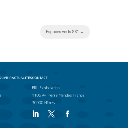
Espaces verts S31
→
OUVRIR
ACTUALITÉS
CONTACT
BRL Exploitation
e
1105 Av. Pierre Mendès France
30000 Nîmes