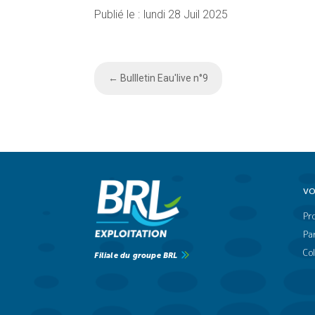
lundi 28 Juil 2025
←
Bullletin Eau'live n°9
VO
Pr
Par
Col
Filiale du groupe BRL