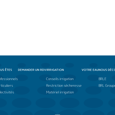
US ÊTES
DEMANDER UN RDV
IRRIGATION
VOTRE EAU
NOUS DÉC
ofessionnels
Conseils irrigation
BRLE
ticuliers
Restriction sécheresse
BRL Group
lectivités
Matériel irrigation