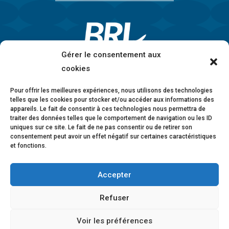
Gérer le consentement aux
cookies
Pour offrir les meilleures expériences, nous utilisons des technologies
telles que les cookies pour stocker et/ou accéder aux informations des
appareils. Le fait de consentir à ces technologies nous permettra de
traiter des données telles que le comportement de navigation ou les ID
uniques sur ce site. Le fait de ne pas consentir ou de retirer son
consentement peut avoir un effet négatif sur certaines caractéristiques
et fonctions.
Accepter
Mentions légales
•
Politique de confidentialité
•
Charte éthique
•
Lanceurs d’alerte
•
Conformité
Refuser
anticorruption
•
Déclaration d’accessibilité
Voir les préférences
© 2026 BRL Exploitation