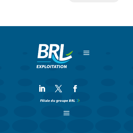
a
Filiale du groupe BRL
a