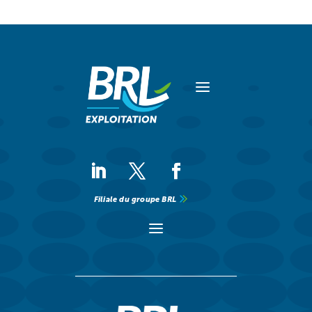
a
Filiale du groupe BRL
a