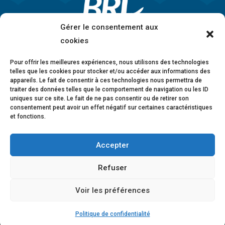
Gérer le consentement aux
cookies
Pour offrir les meilleures expériences, nous utilisons des technologies
telles que les cookies pour stocker et/ou accéder aux informations des
appareils. Le fait de consentir à ces technologies nous permettra de
traiter des données telles que le comportement de navigation ou les ID
uniques sur ce site. Le fait de ne pas consentir ou de retirer son
consentement peut avoir un effet négatif sur certaines caractéristiques
et fonctions.
Accepter
Mentions légales
•
Politique de confidentialité
•
Charte éthique
•
Lanceurs d’alerte
•
Conformité
Refuser
anticorruption
•
Déclaration d’accessibilité
Voir les préférences
© 2026 BRL Exploitation
Design ©
B-to-B Design
Politique de confidentialité