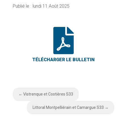
lundi 11 Août 2025

←
Vistrenque et Costières S33
Littoral Montpelliérain et Camargue S33
→