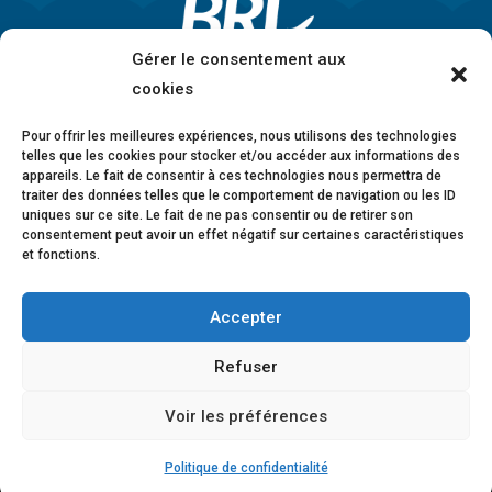
Gérer le consentement aux
cookies
Pour offrir les meilleures expériences, nous utilisons des technologies
telles que les cookies pour stocker et/ou accéder aux informations des
appareils. Le fait de consentir à ces technologies nous permettra de
traiter des données telles que le comportement de navigation ou les ID
uniques sur ce site. Le fait de ne pas consentir ou de retirer son
consentement peut avoir un effet négatif sur certaines caractéristiques
et fonctions.
Accepter
Mentions légales
•
Politique de confidentialité
•
Charte éthique
•
Lanceurs d’alerte
•
Conformité
Refuser
anticorruption
•
Déclaration d’accessibilité
Voir les préférences
© 2026 BRL Exploitation
Design ©
B-to-B Design
Politique de confidentialité