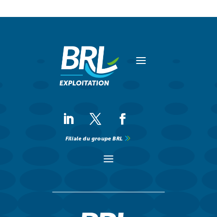
a
Filiale du groupe BRL
a