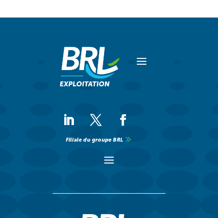
a
Filiale du groupe BRL
a