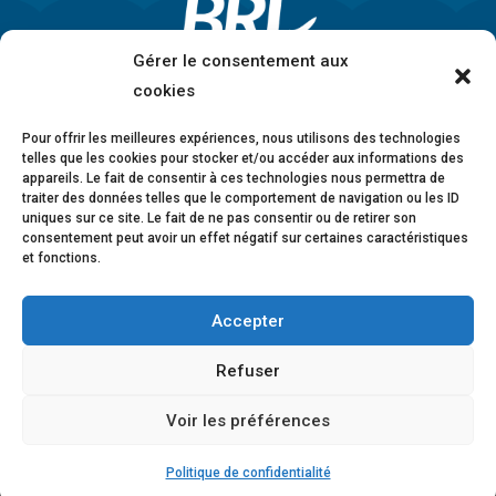
Gérer le consentement aux
cookies
Pour offrir les meilleures expériences, nous utilisons des technologies
telles que les cookies pour stocker et/ou accéder aux informations des
appareils. Le fait de consentir à ces technologies nous permettra de
traiter des données telles que le comportement de navigation ou les ID
uniques sur ce site. Le fait de ne pas consentir ou de retirer son
consentement peut avoir un effet négatif sur certaines caractéristiques
et fonctions.
Accepter
Mentions légales
•
Politique de confidentialité
•
Charte éthique
•
Lanceurs d’alerte
•
Conformité
Refuser
anticorruption
•
Déclaration d’accessibilité
Voir les préférences
© 2026 BRL Exploitation
Design ©
B-to-B Design
Politique de confidentialité