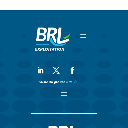
a
Filiale du groupe BRL
a