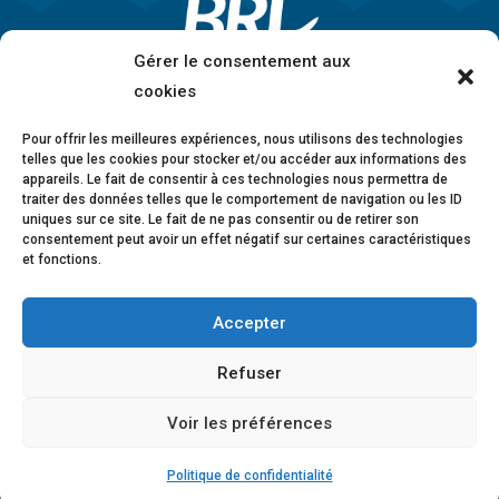
Gérer le consentement aux
cookies
Pour offrir les meilleures expériences, nous utilisons des technologies
telles que les cookies pour stocker et/ou accéder aux informations des
appareils. Le fait de consentir à ces technologies nous permettra de
traiter des données telles que le comportement de navigation ou les ID
uniques sur ce site. Le fait de ne pas consentir ou de retirer son
consentement peut avoir un effet négatif sur certaines caractéristiques
et fonctions.
Accepter
Mentions légales
•
Politique de confidentialité
•
Charte éthique
•
Lanceurs d’alerte
•
Conformité
Refuser
anticorruption
•
Déclaration d’accessibilité
Voir les préférences
© 2026 BRL Exploitation
Design ©
B-to-B Design
Politique de confidentialité