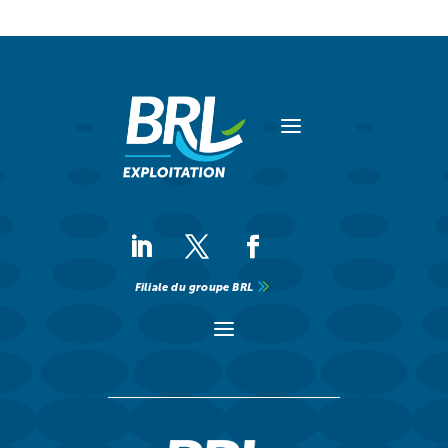
a
Filiale du groupe BRL
a