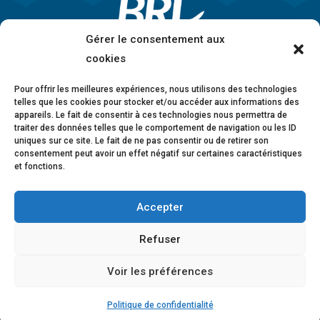
Gérer le consentement aux
cookies
Pour offrir les meilleures expériences, nous utilisons des technologies
telles que les cookies pour stocker et/ou accéder aux informations des
appareils. Le fait de consentir à ces technologies nous permettra de
traiter des données telles que le comportement de navigation ou les ID
uniques sur ce site. Le fait de ne pas consentir ou de retirer son
consentement peut avoir un effet négatif sur certaines caractéristiques
et fonctions.
Accepter
Mentions légales
•
Politique de confidentialité
•
Charte éthique
•
Lanceurs d’alerte
•
Conformité
Refuser
anticorruption
•
Déclaration d’accessibilité
Voir les préférences
© 2026 BRL Exploitation
Design ©
B-to-B Design
Politique de confidentialité