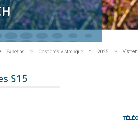
CH
Vistre
Bulletins
Costières Vistrenque
2025
res S15