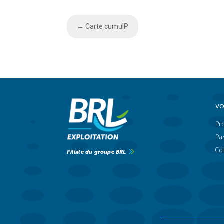
←
Carte cumulP
VO
Pr
Par
Col
Filiale du groupe BRL