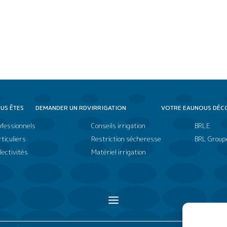
US ÊTES
DEMANDER UN RDV
IRRIGATION
VOTRE EAU
NOUS DÉC
ofessionnels
Conseils irrigation
BRLE
ticuliers
Restriction sécheresse
BRL Group
lectivités
Matériel irrigation
a