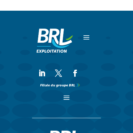
a
Filiale du groupe BRL
a