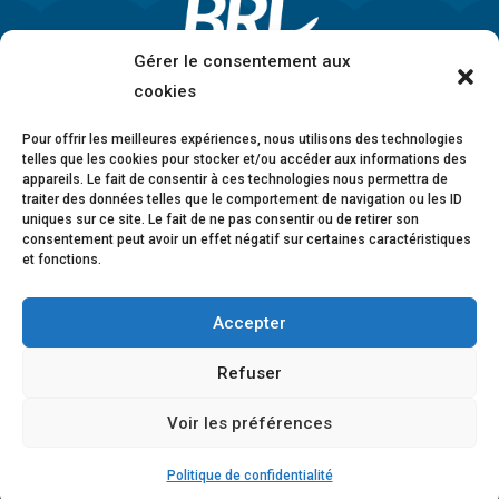
Gérer le consentement aux
cookies
Pour offrir les meilleures expériences, nous utilisons des technologies
telles que les cookies pour stocker et/ou accéder aux informations des
appareils. Le fait de consentir à ces technologies nous permettra de
traiter des données telles que le comportement de navigation ou les ID
uniques sur ce site. Le fait de ne pas consentir ou de retirer son
consentement peut avoir un effet négatif sur certaines caractéristiques
et fonctions.
Accepter
Mentions légales
•
Politique de confidentialité
•
Charte éthique
•
Lanceurs d’alerte
•
Conformité
Refuser
anticorruption
•
Déclaration d’accessibilité
Voir les préférences
© 2026 BRL Exploitation
Design ©
B-to-B Design
Politique de confidentialité