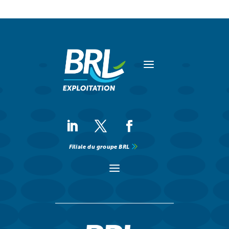
a
Filiale du groupe BRL
a