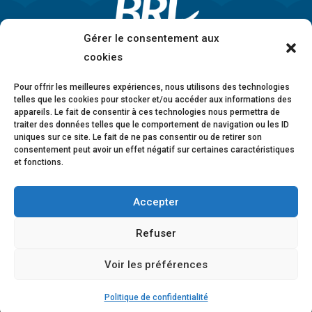
Gérer le consentement aux
cookies
Pour offrir les meilleures expériences, nous utilisons des technologies
telles que les cookies pour stocker et/ou accéder aux informations des
appareils. Le fait de consentir à ces technologies nous permettra de
traiter des données telles que le comportement de navigation ou les ID
uniques sur ce site. Le fait de ne pas consentir ou de retirer son
consentement peut avoir un effet négatif sur certaines caractéristiques
et fonctions.
Accepter
Mentions légales
•
Politique de confidentialité
•
Charte éthique
•
Lanceurs d’alerte
•
Conformité
Refuser
anticorruption
•
Déclaration d’accessibilité
Voir les préférences
© 2026 BRL Exploitation
Design ©
B-to-B Design
Politique de confidentialité