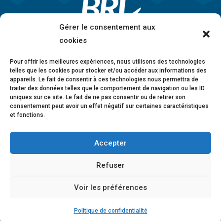
Gérer le consentement aux
cookies
Pour offrir les meilleures expériences, nous utilisons des technologies
telles que les cookies pour stocker et/ou accéder aux informations des
appareils. Le fait de consentir à ces technologies nous permettra de
traiter des données telles que le comportement de navigation ou les ID
uniques sur ce site. Le fait de ne pas consentir ou de retirer son
consentement peut avoir un effet négatif sur certaines caractéristiques
et fonctions.
Accepter
Mentions légales
•
Politique de confidentialité
•
Charte éthique
•
Lanceurs d’alerte
•
Conformité
Refuser
anticorruption
•
Déclaration d’accessibilité
Voir les préférences
© 2026 BRL Exploitation
Design ©
B-to-B Design
Politique de confidentialité