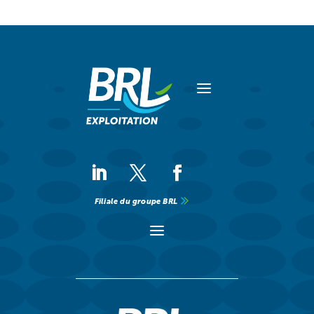
a
Filiale du groupe BRL
a