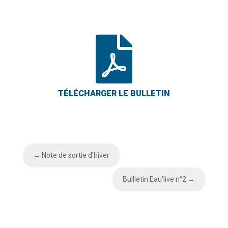

←
Note de sortie d'hiver
Bullletin Eau'live n°2
→