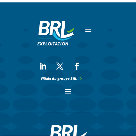
a
Filiale du groupe BRL
a