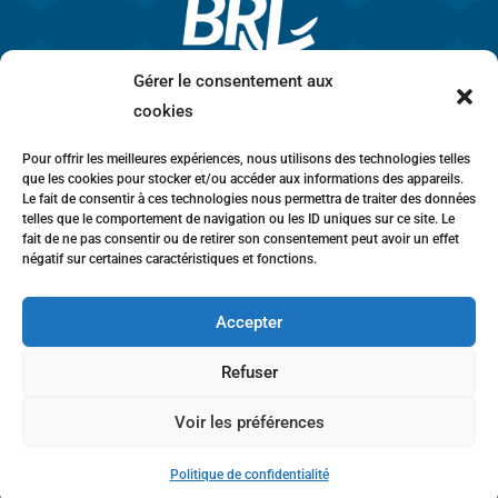
Gérer le consentement aux
cookies
Pour offrir les meilleures expériences, nous utilisons des technologies telles
que les cookies pour stocker et/ou accéder aux informations des appareils.
Le fait de consentir à ces technologies nous permettra de traiter des données
telles que le comportement de navigation ou les ID uniques sur ce site. Le
fait de ne pas consentir ou de retirer son consentement peut avoir un effet
négatif sur certaines caractéristiques et fonctions.
Accepter
Mentions légales
•
Politique de confidentialité
•
Charte éthique
•
Lanceurs d’alerte
•
Conformité
Refuser
anticorruption
•
Déclaration d’accessibilité
Voir les préférences
© 2026 BRL Exploitation
Design ©
B-to-B Design
Politique de confidentialité