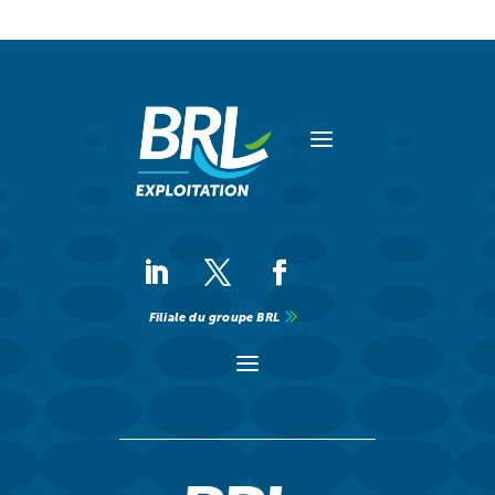
a
Filiale du groupe BRL
a